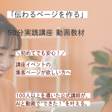
「伝わるページを作る」
50分実践講座 動画教材
＼初めてでも安心！／
講座イベントの
集客ページが欲しい方へ
100人以上を導いた公式講師が、
AIと動画で“できた！”を叶える。